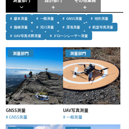
測量部門
設計部門
その他業務
基本測量
一般測量
GNSS測量
地形測量
路線測量
河川測量
深浅測量
航空写真測量
UAV写真点群測量
ドローンレーザー測量
測量部門
測量部門
GNSS測量
UAV写真測量
GNSS測量
一般測量