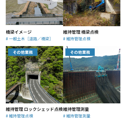
橋梁イメ－ジ
維持管理 橋梁点検
一般土木［道路／橋梁］
維持管理点検
その他業務
その他業務
維持管理 ロックシェッド点検
維持管理測量
維持管理点検
維持管理測量