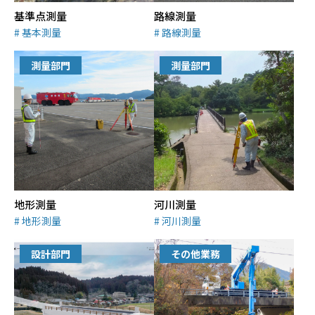
基準点測量
路線測量
基本測量
路線測量
測量部門
測量部門
地形測量
河川測量
地形測量
河川測量
設計部門
その他業務